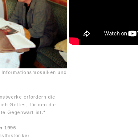
t Informationsmosaiken und
nstwerke erfordern die
ich Gottes, für den die
kte Gegenwart ist.“
n 1996
sthistoriker