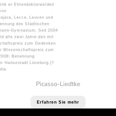
etik er Ehrendoktorwürden
 von
lajara, Lecce, Leuven und
nennung des Städtischen
mann-Gymnasium. Seit 2004
ld alle zwei Jahre den mit
nschaftspreis zum Gedenken
n Wissenschaftspreis zum
2008: Benennung
er Hansestadt Lüneburg.(†
dia
Picasso-Liedtke
Erfahren Sie mehr