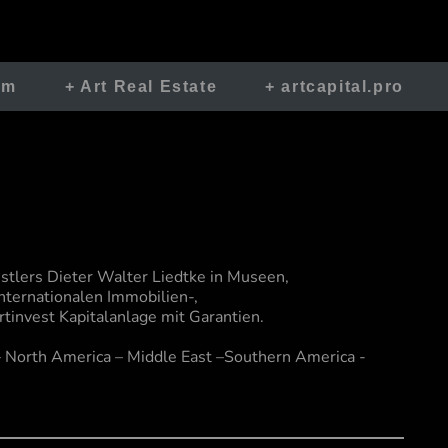
im
+ Art Real Estate
+ artcapital.pro
stlers Dieter Walter Liedtke in Museen,
internationalen Immobilien-,
rtinvest Kapitalanlage mit Garantien.
 – North America – Middle East –Southern America -