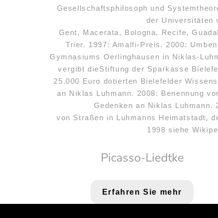
Gesellschaftsphilosoph und Systemtheor
der Universitäten
Gent, Macerata, Bologna, Recife, Guada
Trier. 1997: Amalfi-Preis. 2000: Umbe
Gymnasiums Oerlinghausen in Niklas-Luh
vergibt dieStiftung der Sparkasse Bielefe
25.000 Euro dotierten Bielefelder Wisse
an Niklas Luhmann. 2008: Benennung vo
Gedenken an Niklas Luhmann. 
von Straßen in Luhmanns Heimatstadt, d
1998 siehe Wikipe
Picasso-Liedtke
Erfahren Sie mehr