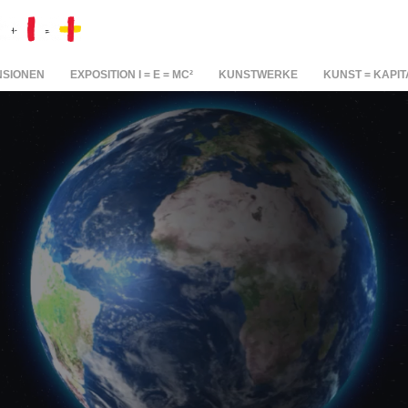
NSIONEN
EXPOSITION I = E = MC²
KUNSTWERKE
KUNST = KAPIT