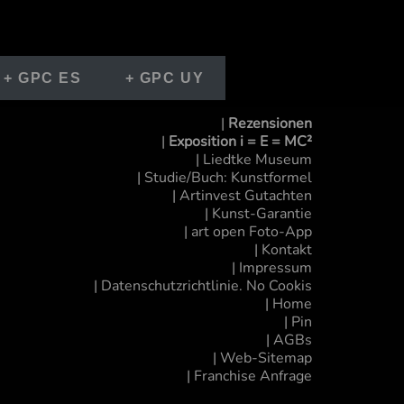
+ GPC ES
+ GPC UY
|
Rezensionen
|
Exposition i = E = MC²
|
Liedtke Museum
| Studie/Buch: Kunstformel
| Artinvest Gutachten
| Kunst-Garantie
|
art open Foto-App
| Kontakt
| Impressum
| Datenschutzrichtlinie. No Cookis
|
Home
| Pin
| AGBs
|
Web-Sitemap
|
Franchise Anfrage