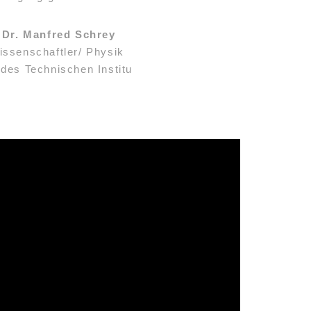
 Dr. Manfred Schrey
issenschaftler/ Physik
 des Technischen Institu