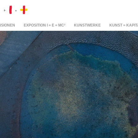
NSIONEN
EXPOSITION I = E = MC²
KUNSTWERKE
KUNST = KAPIT