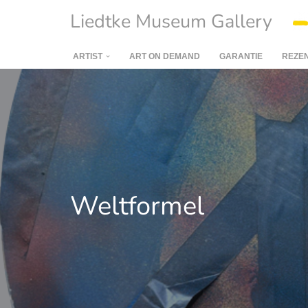
Liedtke Museum Gallery
Saltar
al
ARTIST
ART ON DEMAND
GARANTIE
REZE
contenido
Weltformel