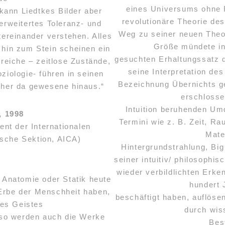
eines Universums ohne R
ann Liedtkes Bilder aber
revolutionäre Theorie de
erweitertes Toleranz- und
Weg zu seiner neuen Theor
reinander verstehen. Alles
Größe mündete in
s hin zum Stein scheinen ein
gesuchten Erhaltungssatz d
ereiche – zeitlose Zustände,
seine Interpretation de
ziologie- führen in seinen
Bezeichnung Übernichts ge
sher da gewesene hinaus.“
erschlosse
Intuition beruhenden Um
, 1998
Termini wie z. B. Zeit, R
nt der Internationalen
Mate
tsche Sektion, AICA)
Hintergrundstrahlung, Bi
seiner intuitiv/ philosophi
wieder verbildlichten Erke
 Anatomie oder Statik heute
hundert 
Erbe der Menschheit haben,
beschäftigt haben, auflös
nes Geistes
durch wis
, so werden auch die Werke
Bes