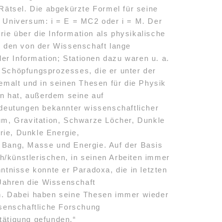
ätsel. Die abgekürzte Formel für seine
s Universum: i = E = MC2 oder i = M. Der
ie über die Information als physikalische
 den von der Wissenschaft lange
er Information; Stationen dazu waren u. a.
s Schöpfungsprozesses, die er unter der
malt und in seinen Thesen für die Physik
n hat, außerdem seine auf
deutungen bekannter wissenschaftlicher
aum, Gravitation, Schwarze Löcher, Dunkle
rie, Dunkle Energie,
g Bang, Masse und Energie. Auf der Basis
sch/künstlerischen, in seinen Arbeiten immer
nntnisse konnte er Paradoxa, die in letzten
Jahren die Wissenschaft
en. Dabei haben seine Thesen immer wieder
senschaftliche Forschung
tätigung gefunden.“