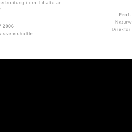
rbreitung ihrer Inhalte an
”
Prof.
Naturw
f 2006
Direktor
issenschaftle