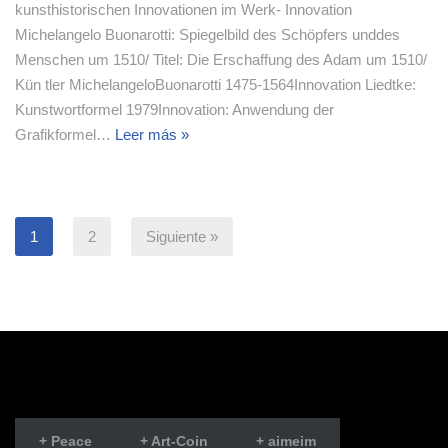
kunsthistorischen Innovationen im Werk- Innovation
Michelangelo Buonarotti: Spiegelbild des Schöpfers unddes
Menschen um 1510/ Titel: Die Erschaffung des Adam um 1510/
Kün tler MichelangeloBuonarotti 1475-1564Innovation Liedtke:
Kunstwortformel 1979Innovation: Anwendung der
Grafikformel…
Leer más »
1
2
Siguiente »
+ Peace
+ Art-Coin
+ aimeim