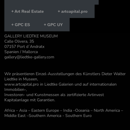
+ Art Real Estate
+ artcapital.pro
+ GPC ES
+ GPC UY
GALLERY LIEDTKE MUSEUM
Calle Olivera, 35
07157 Port d´Andratx
Spanien / Mallorca
gallery@liedtke-gallery.com
Wir präsentieren Einzel-Ausstellungen des Künstlers Dieter Walter
Liedtke in Museen,
www.artcapital.pro in Liedtke Galerien und auf internationalen
Immobilien-,
Investoren- und Kunstmessen als zertifizierte Artinvest
Kapitalanlage mit Garantien.
Africa – Asia – Eastern Europe – India –Oceania – North America –
Middle East –Southern America - Southern Euro